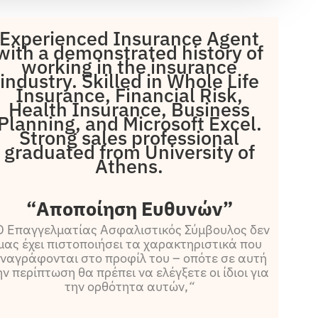
Experienced Insurance Agent
with a demonstrated history of
working in the insurance
industry. Skilled in Whole Life
Insurance, Financial Risk,
Health Insurance, Business
Planning, and Microsoft Excel.
Strong sales professional
graduated from University of
Athens.
“Αποποίηση Ευθυνών”
Ο Επαγγελματίας Ασφαλιστικός Σύμβουλος δεν
μας έχει πιστοποιήσει τα χαρακτηριστικά που
ναγράφονται στο προφίλ του – οπότε σε αυτή
ην περίπτωση θα πρέπει να ελέγξετε οι ίδιοι για
την ορθότητα αυτών,
“