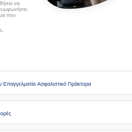
θήσει να
 συμφωνήσει
μα που
ε.
αν Επαγγελματία Ασφαλιστικό Πράκτορα
φορές