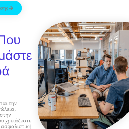
ήσης
 Που
μάστε
ρά
ται την
πώλεια,
 στην
ου χρειάζεστε
Η ασφαλιστική